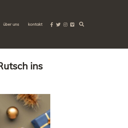
über uns
kontakt
utsch ins