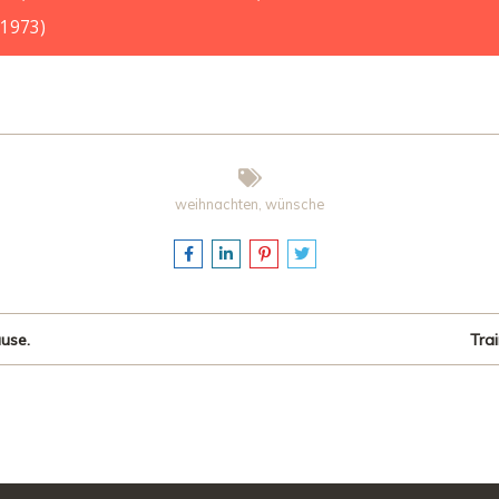
 1973)
weihnachten
,
wünsche
use.
Tra