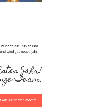
e wundervolle, ruhige und
 und windiges neues Jahr
hstes Jahr!
anze Team.
mit uns alt werden möchte.