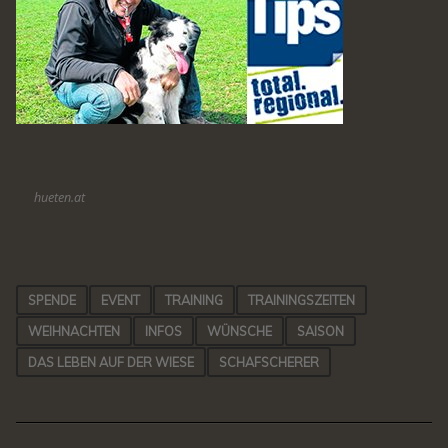
hueten.at
SPENDE
EVENT
TRAINING
TRAININGSZEITEN
WEIHNACHTEN
INFOS
WÜNSCHE
SAISON
DAS LEBEN AUF DER WIESE
SCHAFSCHERER