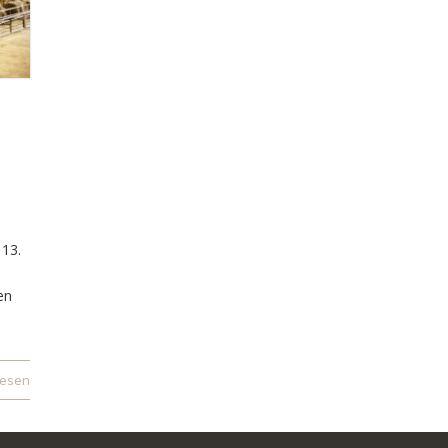
 13.
en
lesen