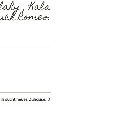
lahy , Kala
uch Romeo.
lli sucht neues Zuhause.