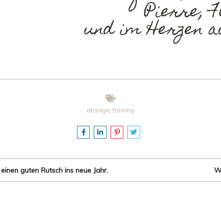
Pierre, F
und im Herzen a
absage
,
training
inen guten Rutsch ins neue Jahr.
Wi