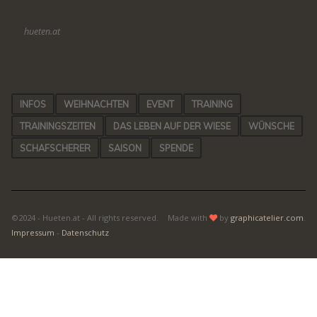
hueten.at
INFOS
WEIHNACHTEN
EVENT
TRAINING
TRAININGSZEITEN
DAS LEBEN AUF DER WIESE
WÜNSCHE
SCHAFSCHERER
SAISON
SPENDE
©2024 - Hueten.at - All rights reserved.
Made with
by
graphicatelier.com
.
Impressum
-
Datenschutz