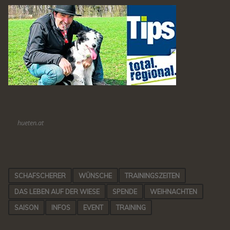
hueten.at
SCHAFSCHERER
WÜNSCHE
TRAININGSZEITEN
DAS LEBEN AUF DER WIESE
SPENDE
WEIHNACHTEN
SAISON
INFOS
EVENT
TRAINING